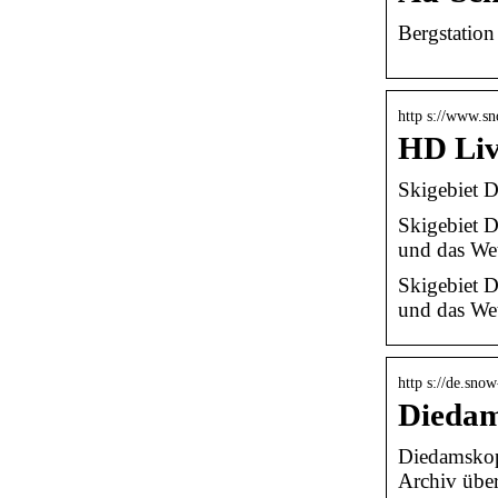
Bergstation
http s://www.s
HD Liv
Skigebiet 
Skigebiet 
und das We
Skigebiet 
und das Wet
http s://de.snow
Diedam
Diedamskop
Archiv übe