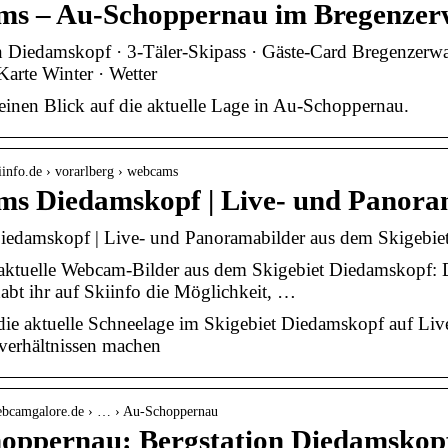
s – Au-Schoppernau im Bregenzerw
Diedamskopf · 3-Täler-Skipass · Gäste-Card Bregenzerwal
Karte Winter · Wetter
einen Blick auf die aktuelle Lage in Au-Schoppernau.
iinfo.de › vorarlberg › webcams
s Diedamskopf | Live- und Panora
edamskopf | Live- und Panoramabilder aus dem Skigebie
 aktuelle Webcam-Bilder aus dem Skigebiet Diedamskopf:
abt ihr auf Skiinfo die Möglichkeit, …
die aktuelle Schneelage im Skigebiet Diedamskopf auf Li
verhältnissen machen
ebcamgalore.de › … › Au-Schoppernau
oppernau: Bergstation Diedamskop