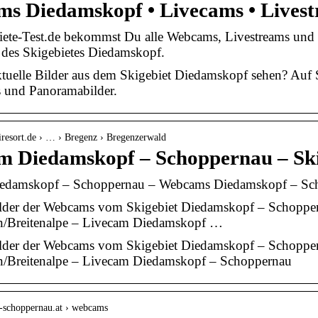
s Diedamskopf • Livecams • Lives
iete-Test.de bekommst Du alle Webcams, Livestreams und
 des Skigebietes Diedamskopf.
ktuelle Bilder aus dem Skigebiet Diedamskopf sehen? Auf
s und Panoramabilder.
iresort.de › … › Bregenz › Bregenzerwald
 Diedamskopf – Schoppernau – Ski
edamskopf – Schoppernau – Webcams Diedamskopf – Sc
ilder der Webcams vom Skigebiet Diedamskopf – Schopp
ion/Breitenalpe – Livecam Diedamskopf …
ilder der Webcams vom Skigebiet Diedamskopf – Schopp
ion/Breitenalpe – Livecam Diedamskopf – Schoppernau
u-schoppernau.at › webcams