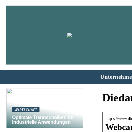
Unternehme
Dieda
WIRTSCHAFT
Optimale Trennscheiben für
http s://www.d
industrielle Anwendungen
Webcam