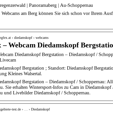
egenzerwald | Panoramaberg | Au-Schoppernau
 Webcams am Berg können Sie sich schon vor Ihrem Ausflu
rgfex.at › diedamskopf › webcams
x – Webcam Diedamskopf Bergstatio
Webcam Diedamskopf Bergstation – Diedamskopf / Schoppe
 Livecam
amskopf Bergstation ; Standort: Diedamskopf Bergstation
ung Kleines Walsertal.
damskopf Bergstation – Diedamskopf / Schoppernau: All
. Sie erhalten Wintersport-Infos zu Cam in Diedamskopf 
u und Livebilder Diedamskopf / Schoppernau.
igebiete-test.de › … › Diedamskopf