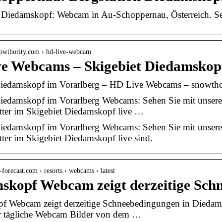
 Diedamskopf: Webcam in Au-Schoppernau, Österreich. Seh
nowthority.com › hd-live-webcam
e Webcams – Skigebiet Diedamskopf
Diedamskopf im Vorarlberg – HD Live Webcams – snowtho
Diedamskopf im Vorarlberg Webcams: Sehen Sie mit unse
tter im Skigebiet Diedamskopf live …
Diedamskopf im Vorarlberg Webcams: Sehen Sie mit unse
ter im Skigebiet Diedamskopf live sind.
-forecast.com › resorts › webcams › latest
skopf Webcam zeigt derzeitige Sch
f Webcam zeigt derzeitige Schneebedingungen in Diedams
r tägliche Webcam Bilder von dem …