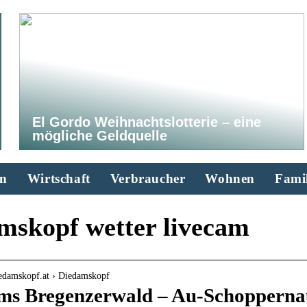
El Gordo Weihnachtslotterie – eine
mögliche Geldquelle
n
Wirtschaft
Verbraucher
Wohnen
Famil
mskopf wetter livecam
iedamskopf.at › Diedamskopf
s Bregenzerwald – Au-Schopperna