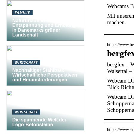
Webcams Br
FAMILIE
Mit unseren
Natururlaub in Südjütland:
machen.
Entspannung und Erholung
in Dänemarks grüner
Landschaft
http s://www.be
bergfe
WIRTSCHAFT
bergfex – 
Nachhaltiger Stahlbau:
Walsertal –
Wirtschaftliche Perspektiven
und Herausforderungen
Webcam Died
Blick Richt
Webcam Die
Schoppernau
Schopperna
WIRTSCHAFT
Die spannende Welt der
Lego-Betonsteine
http s://www.sk