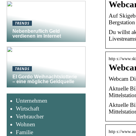
Webcam
Auf Skigeb
Bergstation
TRENDS
Nebenberuflich Geld
Du willst a
verdienen im Internet
Livestream
http s://www.sk
Webcam
TRENDS
El Gordo Weihnachtslotterie
Webcam Di
– eine mögliche Geldquelle
Aktuelle B
Mittelstat
Unternehmen
Aktuelle B
Wirtschaft
Mittelstat
Verbraucher
Wohnen
Familie
http s://www.a