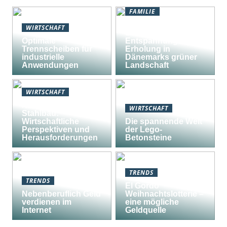
FAMILIE
Natururlaub in
WIRTSCHAFT
Südjütland:
Optimale
Entspannung und
Trennscheiben für
Erholung in
industrielle
Dänemarks grüner
Anwendungen
Landschaft
WIRTSCHAFT
Nachhaltiger
WIRTSCHAFT
Stahlbau:
Wirtschaftliche
Die spannende Welt
Perspektiven und
der Lego-
Herausforderungen
Betonsteine
TRENDS
TRENDS
El Gordo
Nebenberuflich Geld
Weihnachtslotterie –
verdienen im
eine mögliche
Internet
Geldquelle