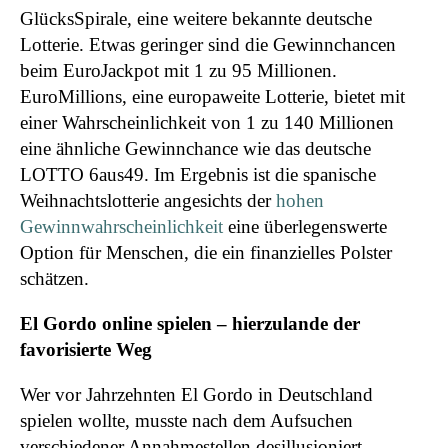
GlücksSpirale, eine weitere bekannte deutsche
Lotterie. Etwas geringer sind die Gewinnchancen
beim EuroJackpot mit 1 zu 95 Millionen.
EuroMillions, eine europaweite Lotterie, bietet mit
einer Wahrscheinlichkeit von 1 zu 140 Millionen
eine ähnliche Gewinnchance wie das deutsche
LOTTO 6aus49. Im Ergebnis ist die spanische
Weihnachtslotterie angesichts der
hohen
Gewinnwahrscheinlichkeit
eine überlegenswerte
Option für Menschen, die ein finanzielles Polster
schätzen.
El Gordo online spielen – hierzulande der
favorisierte Weg
Wer vor Jahrzehnten El Gordo in Deutschland
spielen wollte, musste nach dem Aufsuchen
verschiedener Annahmestellen desillusioniert