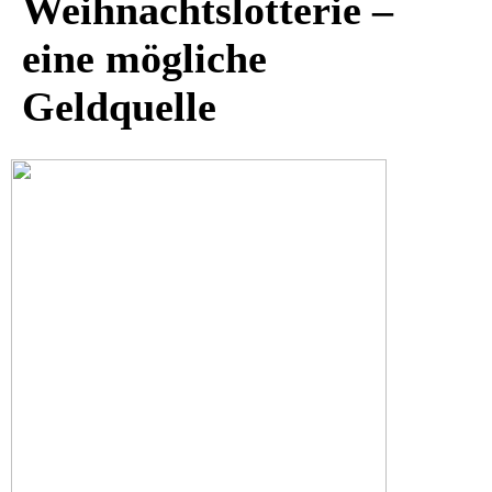
Weihnachtslotterie –
eine mögliche
Geldquelle