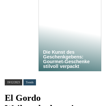
Die Kunst des
Geschenkgebens:
Gourmet-Geschenke
stilvoll verpackt
19/12/2023
Trends
El Gordo