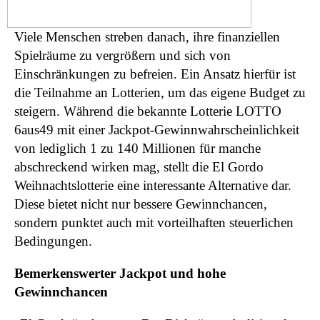
Viele Menschen streben danach, ihre finanziellen
Spielräume zu vergrößern und sich von
Einschränkungen zu befreien. Ein Ansatz hierfür ist
die Teilnahme an Lotterien, um das eigene Budget zu
steigern. Während die bekannte Lotterie LOTTO
6aus49 mit einer Jackpot-Gewinnwahrscheinlichkeit
von lediglich 1 zu 140 Millionen für manche
abschreckend wirken mag, stellt die El Gordo
Weihnachtslotterie eine interessante Alternative dar.
Diese bietet nicht nur bessere Gewinnchancen,
sondern punktet auch mit vorteilhaften steuerlichen
Bedingungen.
Bemerkenswerter Jackpot und hohe
Gewinnchancen