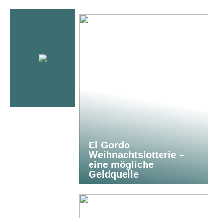
El Gordo
Weihnachtslotterie –
eine mögliche
Geldquelle