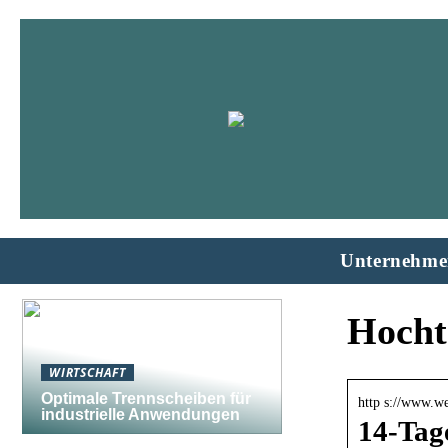
Unternehme
Hocht
WIRTSCHAFT
Optimale Trennscheiben für
http s://www.we
industrielle Anwendungen
14-Tag