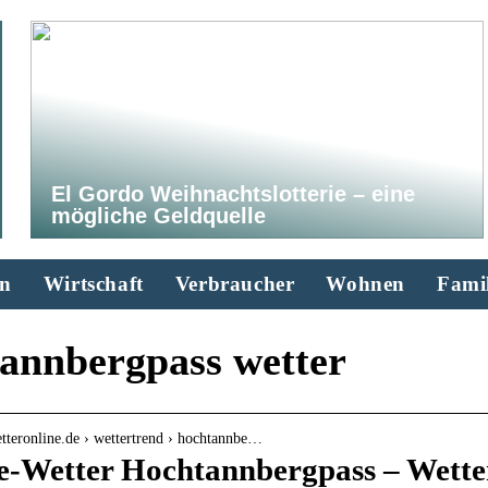
El Gordo Weihnachtslotterie – eine
mögliche Geldquelle
n
Wirtschaft
Verbraucher
Wohnen
Famil
annbergpass wetter
tteronline.de › wettertrend › hochtannbe…
e-Wetter Hochtannbergpass – Wette