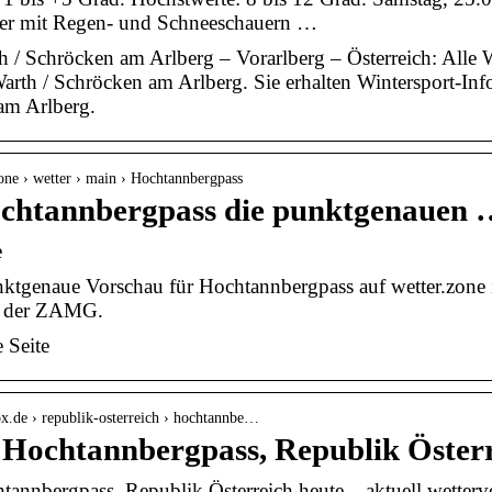
ter mit Regen- und Schneeschauern …
h / Schröcken am Arlberg – Vorarlberg – Österreich: All
arth / Schröcken am Arlberg. Sie erhalten Wintersport-Inf
am Arlberg.
.zone › wetter › main › Hochtannbergpass
chtannbergpass die punktgenauen …
e
nktgenaue Vorschau für Hochtannbergpass auf wetter.zone
 der ZAMG.
 Seite
ox.de › republik-osterreich › hochtannbe…
 Hochtannbergpass, Republik Österr
tannbergpass, Republik Österreich heute – aktuell wette