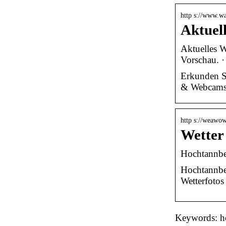
http s://www.wa
Aktuel
Aktuelles W
Vorschau. ·
Erkunden Si
& Webcams
http s://weawo
Wetter
Hochtannbe
Hochtannber
Wetterfotos
Keywords: ho