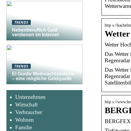
Wetterwarn
TRENDS
http s://kache
Nebenberuflich Geld
Wetter
verdienen im Internet
Wetter Hoch
Das Wetter 
Regenradar
TRENDS
Das Wetter 
El Gordo Weihnachtslotterie
Regenradar
– eine mögliche Geldquelle
Satellitenbi
Unternehmen
http s://www.be
Wirtschaft
BERGFE
Verbraucher
Wohnen
BERGFEX-We
Familie
Tiefstwerte