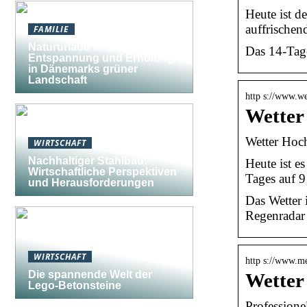
Heute ist 
auffrischen
FAMILIE
Natururlaub in Südjütland:
Das 14-Tage
Entspannung und Erholung
in Dänemarks grüner
Landschaft
http s://www.we
Wetter
Wetter Hoch
WIRTSCHAFT
Nachhaltiger Stahlbau:
Heute ist e
Wirtschaftliche Perspektiven
Tages auf 9
und Herausforderungen
Das Wetter
Regenradar 
WIRTSCHAFT
http s://www.m
Die spannende Welt der
Wetter
Lego-Betonsteine
Professione