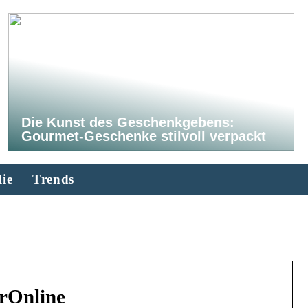
Die Kunst des Geschenkgebens:
Gourmet-Geschenke stilvoll verpackt
ie
Trends
rOnline