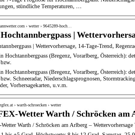
ungen, stündliche Temperaturen, …
lmannwetter.com › wetter › 9645289-hoch…
 Hochtannbergpass | Wettervorhers
tannbergpass | Wettervorhersage, 14-Tage-Trend, Regenra
in Hochtannbergpass (Bregenz, Vorarlberg, Österreich): det
 bzw.
in Hochtannbergpass (Bregenz, Vorarlberg, Österreich): det
 bzw. Schneeradar, Niederschlagsprognosen, Stormtrackin
lder, Vorhersagekarten, u.v.m.
rgfex.at › warth-schroecken › wetter
X-Wetter Warth / Schröcken am Ar
tter Warth / Schröcken am Arlberg – Wettervorhersage W
: 1 bis +5 Grad. Höchstwerte: 8 bis 12 Grad. Samstag, 25