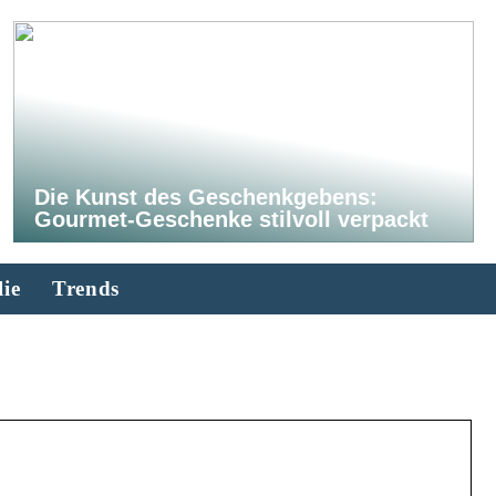
Die Kunst des Geschenkgebens:
Gourmet-Geschenke stilvoll verpackt
ie
Trends