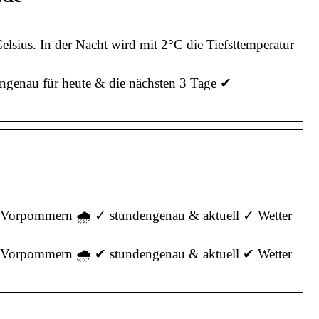
lsius. In der Nacht wird mit 2°C die Tiefsttemperatur
engenau für heute & die nächsten 3 Tage ✔
g-Vorpommern 🌧️ ✓ stundengenau & aktuell ✓ Wetter
g-Vorpommern 🌧️ ✔ stundengenau & aktuell ✔ Wetter