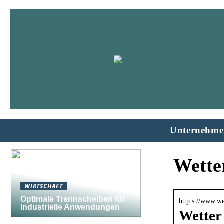
Unternehme
Wette
WIRTSCHAFT
Optimale Trennscheiben für
http s://www.we
industrielle Anwendungen
Wetter