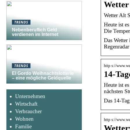
Wetter
Wetter Alt 
TRENDS
Heute ist e
Nebenberuflich Geld
Die Tempera
verdienen im Internet
Das Wetter 
Regenradar 
TRENDS
http s://www.we
14-Tag
El Gordo Weihnachtslotterie
– eine mögliche Geldquelle
Heute ist e
nächsten St
Unternehmen
Das 14-Tage
Wirtschaft
Verbraucher
Wohnen
http s://www.we
Familie
Wetterv