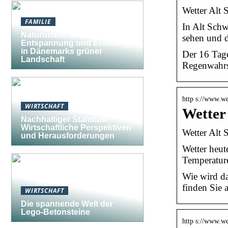
Wetter Alt 
FAMILIE
In Alt Schw
Natururlaub in Südjütland:
sehen und d
Entspannung und Erholung
in Dänemarks grüner
Der 16 Tag
Landschaft
Regenwahrsc
http s://www.w
WIRTSCHAFT
Wetter
Nachhaltiger Stahlbau:
Wirtschaftliche Perspektiven
Wetter Alt 
und Herausforderungen
Wetter heut
Temperatur
Wie wird da
finden Sie
WIRTSCHAFT
Die spannende Welt der
Lego-Betonsteine
http s://www.we