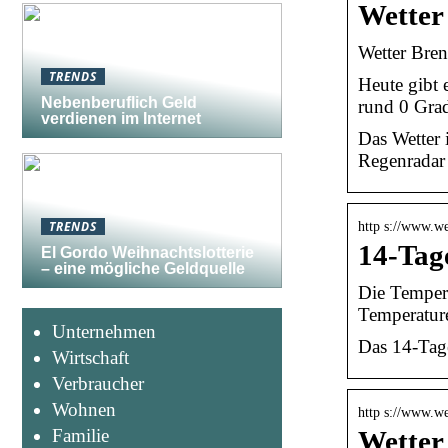
Wetter
Wetter Bren
TRENDS
Heute gibt 
Nebenberuflich Geld
rund 0 Gra
verdienen im Internet
Das Wetter 
Regenradar 
TRENDS
http s://www.we
14-Tag
El Gordo Weihnachtslotterie
– eine mögliche Geldquelle
Die Tempera
Temperatur
Unternehmen
Das 14-Tage
Wirtschaft
Verbraucher
Wohnen
http s://www.we
Familie
Wetter