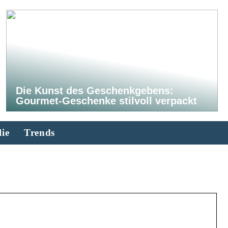
Die Kunst des Geschenkgebens:
Gourmet-Geschenke stilvoll verpackt
ie
Trends