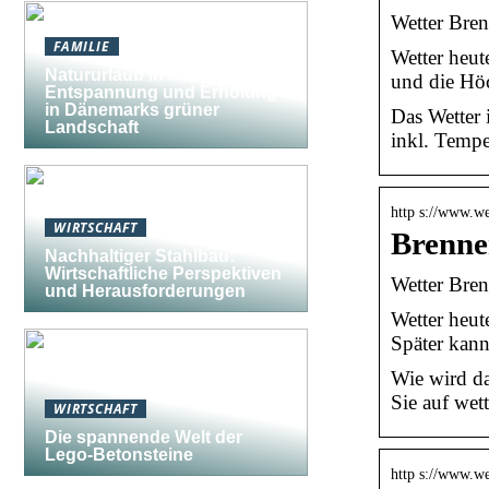
Wetter Bren
FAMILIE
Wetter heut
Natururlaub in Südjütland:
und die Hö
Entspannung und Erholung
in Dänemarks grüner
Das Wetter 
Landschaft
inkl. Tempe
http s://www.we
WIRTSCHAFT
Brenne
Nachhaltiger Stahlbau:
Wirtschaftliche Perspektiven
Wetter Bren
und Herausforderungen
Wetter heut
Später kann
Wie wird da
Sie auf wet
WIRTSCHAFT
Die spannende Welt der
Lego-Betonsteine
http s://www.we