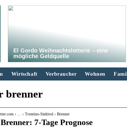
El Gordo Weihnachtslotterie – eine
mögliche Geldquelle
n
Wirtschaft
Verbraucher
Wohnen
Famil
r brenner
tter.com › … › Trentino-Südtirol › Brenner
 Brenner: 7-Tage Prognose