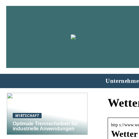
Unternehme
Wette
WIRTSCHAFT
Optimale Trennscheiben für
http s://www.we
industrielle Anwendungen
Wetter