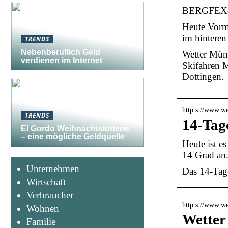
BERGFEX-We
Heute Vormi
im hintere
TRENDS
Nebenberuflich Geld
Wetter Mün
verdienen im Internet
Skifahren M
Dottingen.
http s://www.we
TRENDS
14-Tag
El Gordo Weihnachtslotterie
– eine mögliche Geldquelle
Heute ist e
14 Grad an
Unternehmen
Das 14-Tage
Wirtschaft
Verbraucher
http s://www.we
Wohnen
Wetter
Familie