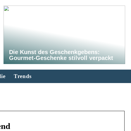
Die Kunst des Geschenkgebens:
Gourmet-Geschenke stilvoll verpackt
ie
Trends
end