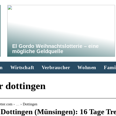
El Gordo Weihnachtslotterie – eine
mögliche Geldquelle
n
Wirtschaft
Verbraucher
Wohnen
Famil
r dottingen
tter.com › … › Dottingen
 Dottingen (Münsingen): 16 Tage Tr