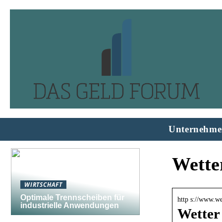
Unternehme
Wette
WIRTSCHAFT
Optimale Trennscheiben für
http s://www.we
industrielle Anwendungen
Wetter