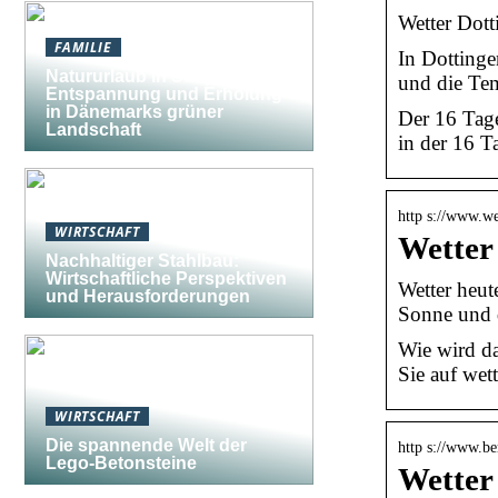
Wetter Dott
FAMILIE
In Dottinge
Natururlaub in Südjütland:
und die Te
Entspannung und Erholung
in Dänemarks grüner
Der 16 Tag
Landschaft
in der 16 T
http s://www.w
WIRTSCHAFT
Wetter
Nachhaltiger Stahlbau:
Wirtschaftliche Perspektiven
Wetter heut
und Herausforderungen
Sonne und 
Wie wird da
Sie auf we
WIRTSCHAFT
Die spannende Welt der
http s://www.be
Lego-Betonsteine
Wetter