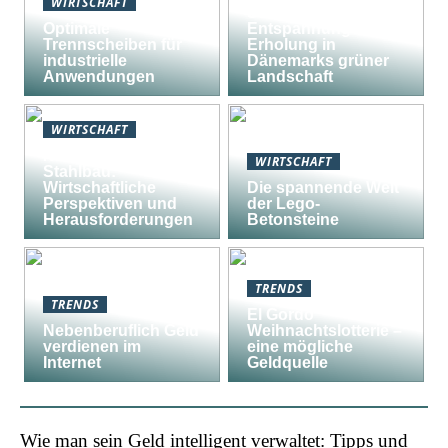
WIRTSCHAFT
Südjütland:
Optimale
Entspannung und
Trennscheiben für
Erholung in
industrielle
Dänemarks grüner
Anwendungen
Landschaft
WIRTSCHAFT
Nachhaltiger
WIRTSCHAFT
Stahlbau:
Wirtschaftliche
Die spannende Welt
Perspektiven und
der Lego-
Herausforderungen
Betonsteine
TRENDS
TRENDS
El Gordo
Nebenberuflich Geld
Weihnachtslotterie –
verdienen im
eine mögliche
Internet
Geldquelle
Wie man sein Geld intelligent verwaltet: Tipps und