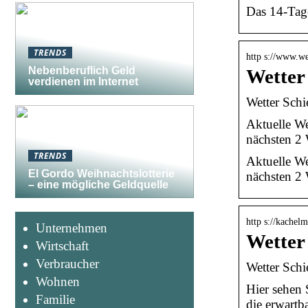
Das 14-Tage
TRENDS
http s://www.we
Nebenberuflich Geld
Wetter 
verdienen im Internet
Wetter Schi
Aktuelle We
nächsten 2 
TRENDS
Aktuelle We
El Gordo Weihnachtslotterie
nächsten 2
– eine mögliche Geldquelle
http s://kachel
Unternehmen
Wetter
Wirtschaft
Verbraucher
Wetter Schi
Wohnen
Hier sehen 
Familie
die erwart