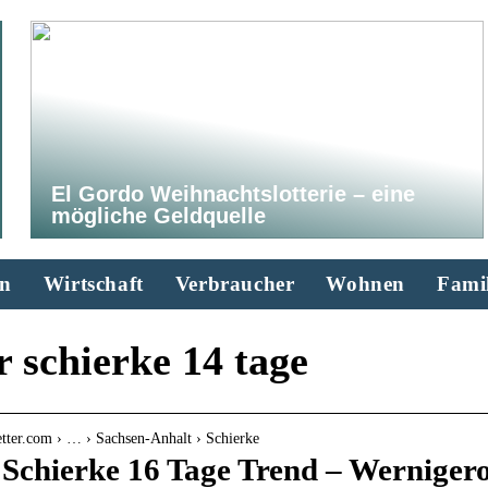
El Gordo Weihnachtslotterie – eine
mögliche Geldquelle
n
Wirtschaft
Verbraucher
Wohnen
Famil
 schierke 14 tage
tter.com › … › Sachsen-Anhalt › Schierke
 Schierke 16 Tage Trend – Werniger