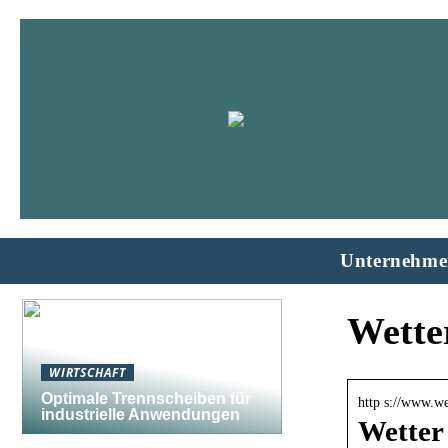
Unternehme
Wetter
WIRTSCHAFT
Optimale Trennscheiben für
http s://www.we
industrielle Anwendungen
Wetter