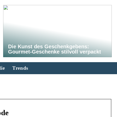
Die Kunst des Geschenkgebens:
Gourmet-Geschenke stilvoll verpackt
ie
Trends
ode