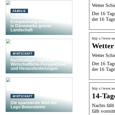
Wetter Schi
FAMILIE
Der 16 Tage
Natururlaub in Südjütland:
der 16 Tage
Entspannung und Erholung
in Dänemarks grüner
Landschaft
http s://www.we
Wetter
WIRTSCHAFT
Wetter Schi
Nachhaltiger Stahlbau:
Der 16 Tage
Wirtschaftliche Perspektiven
und Herausforderungen
der 16 Tage
http s://www.we
14-Tag
WIRTSCHAFT
Die spannende Welt der
Nachts fäll
Lego-Betonsteine
fällt vormi