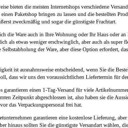
ise bieten die meisten Internetshops verschiedene Versandar
n einen Paketshop bringen zu lassen und die bestellten Pro
ußerst zweckmäßig und sogar die günstigste Frachtart.
ich die Ware auch in Ihre Wohnung oder Ihr Haus oder an I
lich als etwas weniger erschwinglich, aber auch als super f
e Selbstabholung der Ware, aber diese Option erfordert, da
igkeit ist ausnahmsweise entscheidend, wenn Sie die Beste
oll, dass wir uns den voraussichtlichen Liefertermin für d
s garantieren einen 1-Tag-Versand für viele Artikelnummer
mten Zeitpunkt abgeschlossen ist, also haben sie die Aussi
evor das Verpackungspersonal frei hat.
netunternehmen garantieren eine kostenlose Lieferung, abe
er hinaus sollten Sie die günstigste Versandart wählen, di