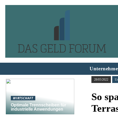
Unternehme
28/05/2022
Un
So spa
WIRTSCHAFT
Optimale Trennscheiben für
Terras
industrielle Anwendungen