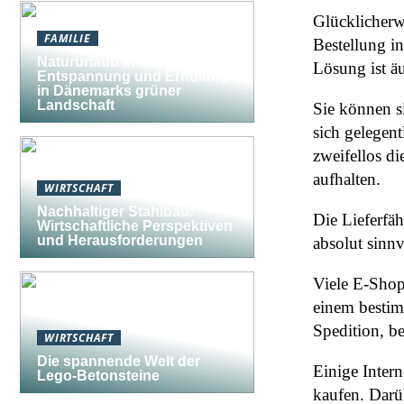
Glücklicherwe
FAMILIE
Bestellung i
Natururlaub in Südjütland:
Lösung ist ä
Entspannung und Erholung
in Dänemarks grüner
Landschaft
Sie können s
sich gelegent
zweifellos di
aufhalten.
WIRTSCHAFT
Nachhaltiger Stahlbau:
Die Lieferfäh
Wirtschaftliche Perspektiven
und Herausforderungen
absolut sinnv
Viele E-Shop
einem bestim
Spedition, b
WIRTSCHAFT
Die spannende Welt der
Einige Inter
Lego-Betonsteine
kaufen. Darüb