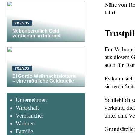
Nähe von Ros
fährt.
TRENDS
Nebenberuflich Geld
Trustpi
verdienen im Internet
Für Verbrauch
aus diesem G
auch für Dam
TRENDS
El Gordo Weihnachtslotterie
Es kann sich
– eine mögliche Geldquelle
sicheren Seit
Schließlich 
Unternehmen
verkauft, die
Wirtschaft
unter eine V
Verbraucher
Wohnen
Grundsätzlic
Familie